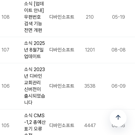
소식
[업데
이트 안내]
108
우편번호
디바인소프트
210
05-19
검색 기능
전면 개편
소식
2025
107
년 8월7일
디바인소프트
1201
08-08
업데이트
소식
2023
년 디바인
교회관리
106
디바인소프트
3538
06-09
신버전이
출시되었습
니다
소식
CMS
arrow_upward
-1,2 총예산
105
디바인소프트
4447
06-16
표기 오류