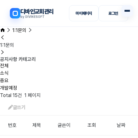
디바인교회관리
마이페이지
로그인
by DIVINESOFT
1:1문의
1:1문의
공지사항 카테고리
전체
소식
중요
개발예정
Total 15건
1 페이지
글쓰기
번호
제목
글쓴이
조회
날짜