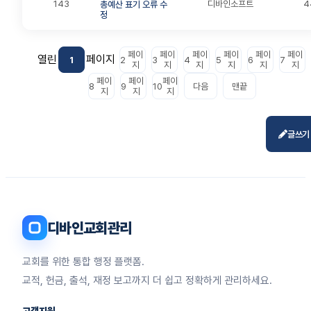
143
디바인소프트
4
총예산 표기 오류 수
정
페이
페이
페이
페이
페이
페이
열린
페이지
1
2
3
4
5
6
7
지
지
지
지
지
지
페이
페이
페이
8
9
10
다음
맨끝
지
지
지
글쓰기
디바인교회관리
교회를 위한 통합 행정 플랫폼.
교적, 헌금, 출석, 재정 보고까지 더 쉽고 정확하게 관리하세요.