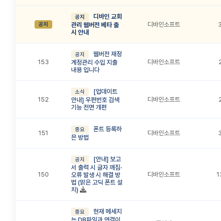
디바인 교회
공지
디바인소프트
공지
관리 웹버전 베타 출
시 안내
웹버전 재정
공지
153
디바인소프트
계정관리 수입 지출
내용 입니다
[업데이트
소식
152
디바인소프트
안내] 우편번호 검색
기능 전면 개편
폰트 등록하
중요
151
디바인소프트
믄 방법
[안내] 보고
공지
서 출력 시 글자 깨짐·
150
디바인소프트
1
오류 발생 시 해결 방
법 (맑은 고딕 폰트 설
치)
현재 메세지
중요
는 DB파일과 연결이