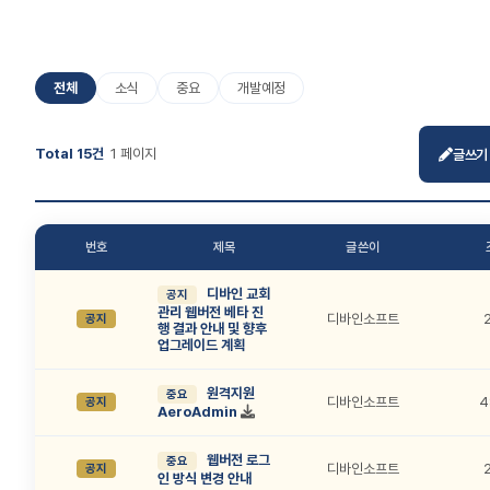
전체
소식
중요
개발예정
Total 15건
1 페이지
글쓰기
번호
제목
글쓴이
디바인 교회
공지
관리 웹버전 베타 진
디바인소프트
공지
행 결과 안내 및 향후
업그레이드 계획
원격지원
중요
디바인소프트
4
공지
AeroAdmin
웹버전 로그
중요
디바인소프트
공지
인 방식 변경 안내