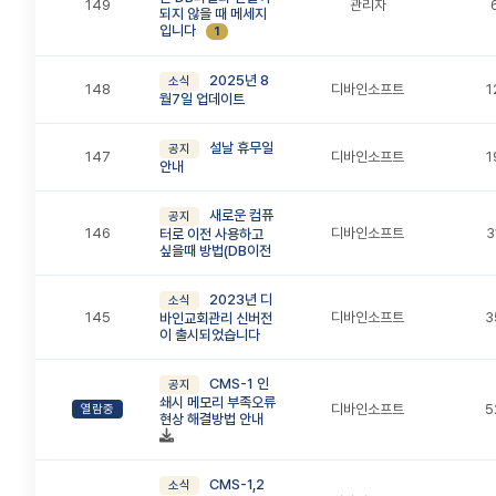
149
관리자
되지 않을 때 메세지
입니다
1
2025년 8
소식
148
디바인소프트
1
월7일 업데이트
설날 휴무일
공지
147
디바인소프트
1
안내
새로운 컴퓨
공지
146
디바인소프트
3
터로 이전 사용하고
싶을때 방법(DB이전
2023년 디
소식
145
디바인소프트
3
바인교회관리 신버전
이 출시되었습니다
CMS-1 인
공지
쇄시 메모리 부족오류
디바인소프트
5
열람중
현상 해결방법 안내
CMS-1,2
소식