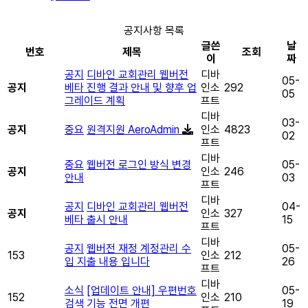
공지사항 목록
글쓴
날
번호
제목
조회
이
짜
공지
디바인 교회관리 웹버전
디바
05-
공지
베타 진행 결과 안내 및 향후 업
인소
292
05
그레이드 계획
프트
디바
03-
공지
중요
원격지원 AeroAdmin
인소
4823
02
프트
디바
중요
웹버전 로그인 방식 변경
05-
공지
인소
246
안내
03
프트
디바
공지
디바인 교회관리 웹버전
04-
공지
인소
327
베타 출시 안내
15
프트
디바
공지
웹버전 재정 계정관리 수
05-
153
인소
212
입 지출 내용 입니다
26
프트
디바
소식
[업데이트 안내] 우편번호
05-
152
인소
210
검색 기능 전면 개편
19