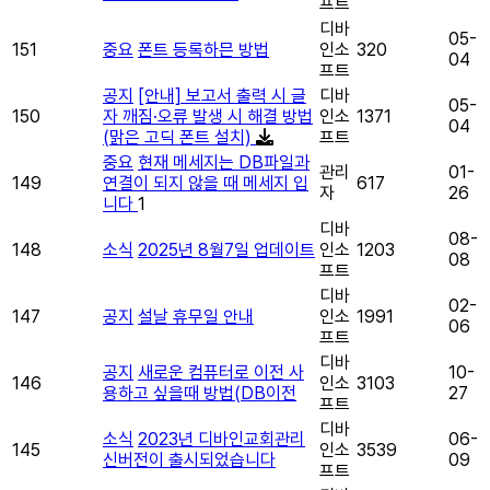
프트
디바
05-
151
중요
폰트 등록하믄 방법
인소
320
04
프트
공지
[안내] 보고서 출력 시 글
디바
05-
150
자 깨짐·오류 발생 시 해결 방법
인소
1371
04
(맑은 고딕 폰트 설치)
프트
중요
현재 메세지는 DB파일과
관리
01-
149
연결이 되지 않을 때 메세지 입
617
자
26
니다
1
디바
08-
148
소식
2025년 8월7일 업데이트
인소
1203
08
프트
디바
02-
147
공지
설날 휴무일 안내
인소
1991
06
프트
디바
공지
새로운 컴퓨터로 이전 사
10-
146
인소
3103
용하고 싶을때 방법(DB이전
27
프트
디바
소식
2023년 디바인교회관리
06-
145
인소
3539
신버전이 출시되었습니다
09
프트