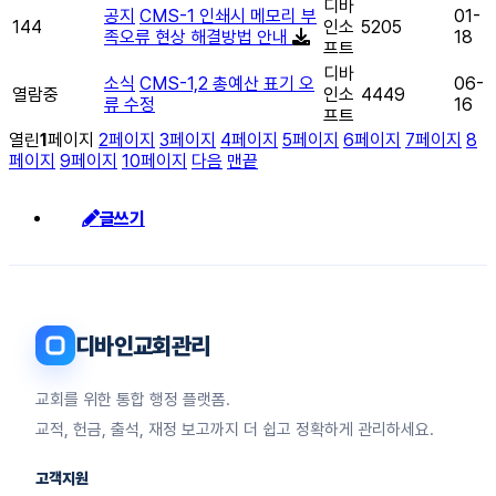
디바
공지
CMS-1 인쇄시 메모리 부
01-
144
인소
5205
족오류 현상 해결방법 안내
18
프트
디바
소식
CMS-1,2 총예산 표기 오
06-
열람중
인소
4449
류 수정
16
프트
열린
1
페이지
2
페이지
3
페이지
4
페이지
5
페이지
6
페이지
7
페이지
8
페이지
9
페이지
10
페이지
다음
맨끝
글쓰기
디바인교회관리
교회를 위한 통합 행정 플랫폼.
교적, 헌금, 출석, 재정 보고까지 더 쉽고 정확하게 관리하세요.
고객지원