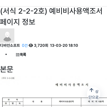
(서식 2-2-2호) 예비비사용액조서
페이지 정보
디바인소프트
0건
3,720회
13-03-20 18:10
목록
본문
arrow_upward
상
단으로